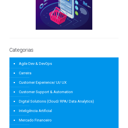
Categorias
Agile Dev & DevOps
Carreira
Customer Experience/ UI/ UX
Customer Support & Automation
Digital Solutions (Cloud/ RPA/ Data Analytics)
Inteligência Artificial
Mercado Financeiro