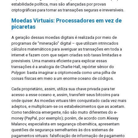
estabilidade política, mas são afiançadas por provas
criptográficas para tornar as transações seguras e irreversíveis.
Moedas Virtuais: Processadores em vez de
picaretas
A geração dessas moedas digitais é realizada por meio de
programas de “mineração” digital – que utilizam intrincados
cálculos matemáticos para averiguar as transações em toda a
internet e fazem com que sejam criadas sob taxas limitadas e
previsíveis. Uma maneira eficiente para explicar essas
transações é a analogia de Charlie Hall, repórter sênior do
Polygon
: basta imaginar a criptomoeda como uma pilha de
coisas físicas em meio a um enorme oceano de códigos.
Cada proprietário, assim, utiliza sua chave privada para ter
acesso a esse oceano e, assim, transferir seus bitcoins para
onde quiser. As moedas virtuais têm conquistado cada vez mais
adeptos, e multiplicam-se os estabelecimentos que as aceitam.
Como tendência emergente, não são muito diferentes do e-
money (PayPal, por exemplo); porém, de acordo com Alexey
Malanov, especialista em segurança cibernética, apresentam
questões de segurança semelhantes às dos sistemas de
pagamentos virtuais: falsificação de informação de pagamento