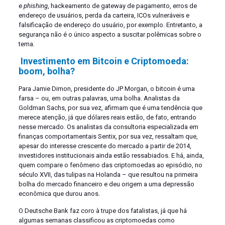
e
phishing
, hackeamento de gateway de pagamento, erros de
endereço de usuários, perda da carteira, ICOs vulneráveis e
falsificação de endereço do usuário, por exemplo. Entretanto, a
segurança não é o único aspecto a suscitar polêmicas sobre o
tema.
Investimento em Bitcoin e Criptomoeda:
boom, bolha?
Para Jamie Dimon, presidente do JP Morgan, o bitcoin é uma
farsa – ou, em outras palavras, uma bolha. Analistas da
Goldman Sachs, por sua vez, afirmam que é uma tendência que
merece atenção, já que dólares reais estão, de fato, entrando
nesse mercado. Os analistas da consultoria especializada em
finanças comportamentais Sentix, por sua vez, ressaltam que,
apesar do interesse crescente do mercado a partir de 2014,
investidores institucionais ainda estão ressabiados. E há, ainda,
quem compare o fenômeno das criptomoedas ao episódio, no
século XVII, das tulipas na Holanda – que resultou na primeira
bolha do mercado financeiro e deu origem a uma depressão
econômica que durou anos.
O Deutsche Bank faz coro à trupe dos fatalistas, já que há
algumas semanas classificou as criptomoedas como