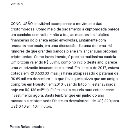
virtuais.
CONCLUSÃO: inevitável acompanhar o movimento das
criptomoedas. Como meio de pagamento a criptomoeda parece
um caminho sem volta – não à toa, as maiores instituições
financeiras do planeta estão envolvidas, juntamente com
tesouros nacionais, em uma discussão diuturna do tema. Há
rumores de que grandes bancos planejam lançar suas próprias
criptmoedas. Como investimento, é preciso muitíssima cautela.
Um bitcoin valendo R$ 50 mil, como no início deste ano, parece
uma valorização insanamente surreal. Em janeiro de 2017, estava
cotada em R$ 3.500,00, mas, já havia ultrapassado o patamar de
R$ 69 mil em dezembro – o que fez aquela pizza que um amigo
comprou em Houston em 2010, usando Bitcoin , estar avaliada
hoje em R$ 138 mil!!!!!!). Enfim: muita cautela para entrar nesse
investimento agora. Basta lembrar que em junho do ano
passado a criptomoeda Ethereum desvalorizou de US$ 320 para
US$ 0,10 em 10 minutos.
Posts Relacionados