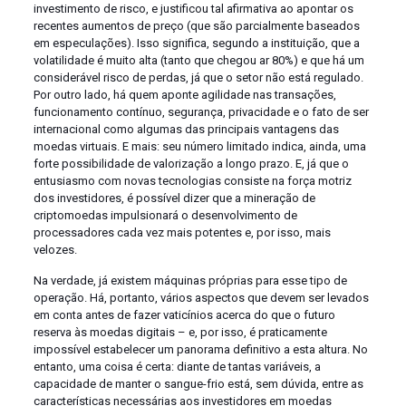
investimento de risco, e justificou tal afirmativa ao apontar os
recentes aumentos de preço (que são parcialmente baseados
em especulações). Isso significa, segundo a instituição, que a
volatilidade é muito alta (tanto que chegou ar 80%) e que há um
considerável risco de perdas, já que o setor não está regulado.
Por outro lado, há quem aponte agilidade nas transações,
funcionamento contínuo, segurança, privacidade e o fato de ser
internacional como algumas das principais vantagens das
moedas virtuais. E mais: seu número limitado indica, ainda, uma
forte possibilidade de valorização a longo prazo. E, já que o
entusiasmo com novas tecnologias consiste na força motriz
dos investidores, é possível dizer que a mineração de
criptomoedas impulsionará o desenvolvimento de
processadores cada vez mais potentes e, por isso, mais
velozes.
Na verdade, já existem máquinas próprias para esse tipo de
operação. Há, portanto, vários aspectos que devem ser levados
em conta antes de fazer vaticínios acerca do que o futuro
reserva às moedas digitais – e, por isso, é praticamente
impossível estabelecer um panorama definitivo a esta altura. No
entanto, uma coisa é certa: diante de tantas variáveis, a
capacidade de manter o sangue-frio está, sem dúvida, entre as
características necessárias aos investidores em moedas