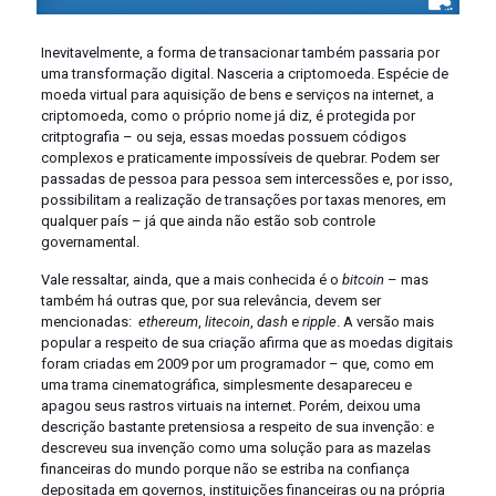
Inevitavelmente, a forma de transacionar também passaria por
uma transformação digital. Nasceria a criptomoeda. Espécie de
moeda virtual para aquisição de bens e serviços na internet, a
criptomoeda, como o próprio nome já diz, é protegida por
critptografia – ou seja, essas moedas possuem códigos
complexos e praticamente impossíveis de quebrar. Podem ser
passadas de pessoa para pessoa sem intercessões e, por isso,
possibilitam a realização de transações por taxas menores, em
qualquer país – já que ainda não estão sob controle
governamental.
Vale ressaltar, ainda, que a mais conhecida é o
bitcoin
– mas
também há outras que, por sua relevância, devem ser
mencionadas:
ethereum
,
litecoin
,
dash
e
ripple
. A versão mais
popular a respeito de sua criação afirma que as moedas digitais
foram criadas em 2009 por um programador – que, como em
uma trama cinematográfica, simplesmente desapareceu e
apagou seus rastros virtuais na internet. Porém, deixou uma
descrição bastante pretensiosa a respeito de sua invenção: e
descreveu sua invenção como uma solução para as mazelas
financeiras do mundo porque não se estriba na confiança
depositada em governos, instituições financeiras ou na própria