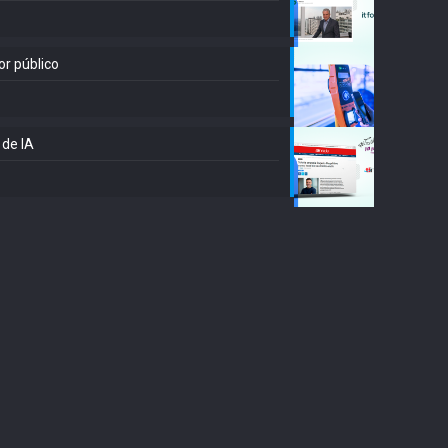
or público
 de IA