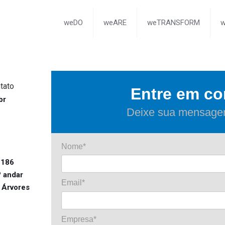
weDO
weARE
weTRANSFORM
tato
Entre em co
br
Deixe sua mensage
Nome*
1186
º andar
Email*
 Árvores
Empresa*