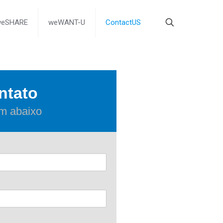
weSHARE
weWANT-U
ContactUS
ntato
m abaixo