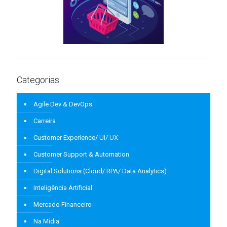
Categorias
Agile Dev & DevOps
Carreira
Customer Experience/ UI/ UX
Customer Support & Automation
Digital Solutions (Cloud/ RPA/ Data Analytics)
Inteligência Artificial
Mercado Financeiro
Na Mídia